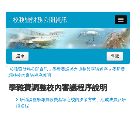
校務暨財務公開資訊
:::
南大首頁
網站導覽
選單
導覽
:::
校務暨財務公開資訊
»
學雜費調整之規劃與審議程序
»
學雜費
調整校內審議程序說明
學雜費調整校內審議程序說明
研議調整學雜費收費基準之校內決策方式、組成成員及研
議過程