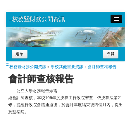
校務暨財務公開資訊
:::
南大首頁
網站導覽
選單
導覽
:::
校務暨財務公開資訊
»
學校其他重要資訊
»
會計師查核報告
會計師查核報告
公立大學財務報告毋需
經會計師查核，本校106年度決算由行政院審查，依決算法第21
條，提經行政院會議通過後，於會計年度結束後四個月內，提出
於監察院。