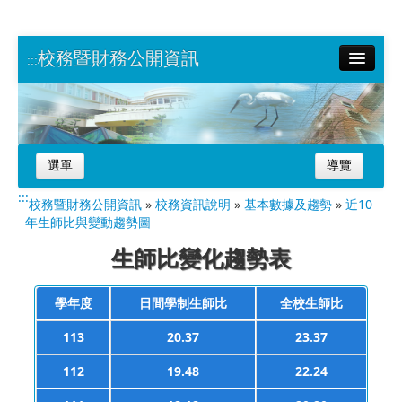
校務暨財務公開資訊
:::
南大首頁
網站導覽
選單
導覽
:::
校務暨財務公開資訊
»
校務資訊說明
»
基本數據及趨勢
»
近10
年生師比與變動趨勢圖
生師比變化趨勢表
學年度
日間學制生師比
全校生師比
113
20.37
23.37
112
19.48
22.24