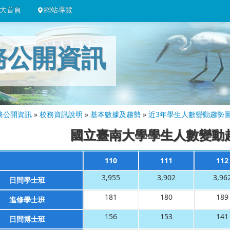
大首頁
網站導覽
務公開資訊
務公開資訊
»
校務資訊說明
»
基本數據及趨勢
»
近3年學生人數變動趨勢
國立臺南大學學生人數變動
110
111
112
3,955
3,902
3,96
日間學士班
181
180
189
進修學士班
156
153
141
日間博士班