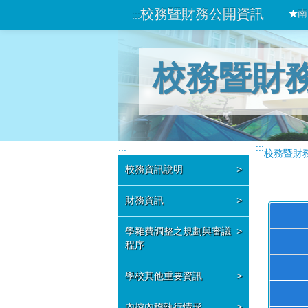
校務暨財務公開資訊
南
:::
校務暨財
:::
:::
校務暨財
校務資訊說明
>
財務資訊
>
學雜費調整之規劃與審議
>
程序
學校其他重要資訊
>
內控內稽執行情形
>