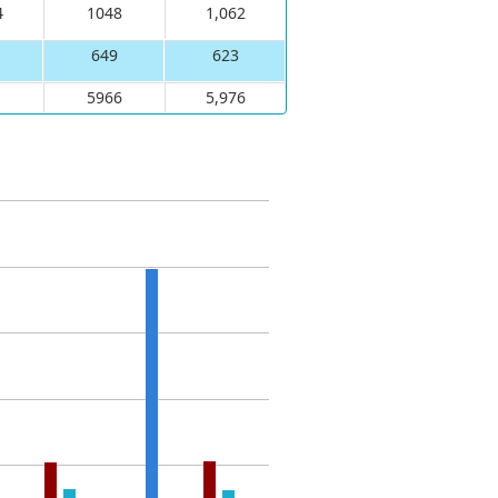
4
1048
1,062
649
623
1
5966
5,976